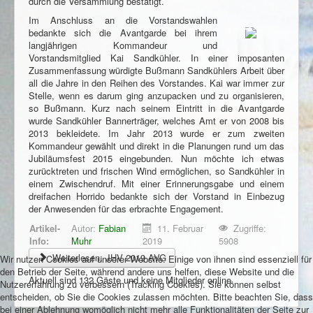
durch die Versammlung bestätigt.
Im Anschluss an die Vorstandswahlen
bedankte sich die Avantgarde bei ihrem
langjährigen Kommandeur und
Vorstandsmitglied Kai Sandkühler. In einer imposanten
Zusammenfassung würdigte Bußmann Sandkühlers Arbeit über
all die Jahre in den Reihen des Vorstandes. Kai war immer zur
Stelle, wenn es darum ging anzupacken und zu organisieren,
so Bußmann. Kurz nach seinem Eintritt in die Avantgarde
wurde Sandkühler Bannerträger, welches Amt er von 2008 bis
2013 bekleidete. Im Jahr 2013 wurde er zum zweiten
Kommandeur gewählt und direkt in die Planungen rund um das
Jubiläumsfest 2015 eingebunden. Nun möchte ich etwas
zurücktreten und frischen Wind ermöglichen, so Sandkühler in
einem Zwischendruf. Mit einer Erinnerungsgabe und einem
dreifachen Horrido bedankte sich der Vorstand in Einbezug
der Anwesenden für das erbrachte Engagement.
Artikel-
Autor:
Fabian
11. Februar
Zugriffe:
Info:
Muhr
2019
5908
Weiterlesen: JHV 2019 AVG
Wir nutzen Cookies auf unserer Website. Einige von ihnen sind essenziell für
den Betrieb der Seite, während andere uns helfen, diese Website und die
Aktuell sind 132 Gäste und keine Mitglieder online
Nutzererfahrung zu verbessern (Tracking Cookies). Sie können selbst
entscheiden, ob Sie die Cookies zulassen möchten. Bitte beachten Sie, dass
bei einer Ablehnung womöglich nicht mehr alle Funktionalitäten der Seite zur