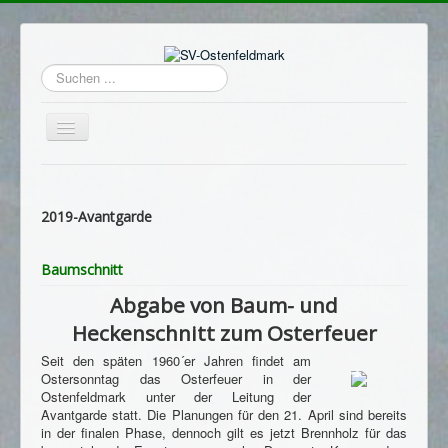
Suchen
...
Navigation
an/aus
Home
Login
2019-Avantgarde
Termine
Baumschnitt
Hauptverein
Abgabe von Baum- und
Avantgarde
Heckenschnitt zum Osterfeuer
Sportschützen
Seit den späten 1960´er Jahren findet am
Ostersonntag das Osterfeuer in der
Schützenheim
Ostenfeldmark unter der Leitung der
Avantgarde statt. Die Planungen für den 21. April sind bereits
Archiv
in der finalen Phase, dennoch gilt es jetzt Brennholz für das