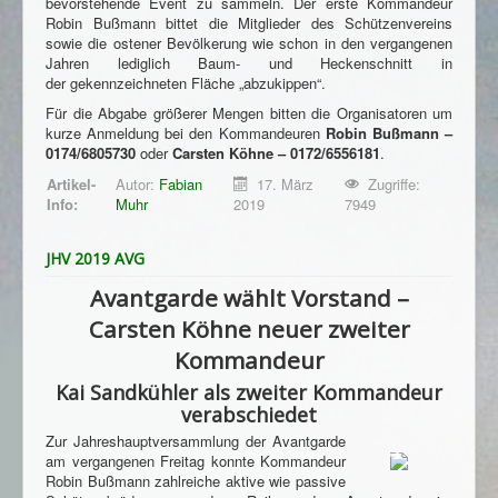
Impressum
bevorstehende Event zu sammeln. Der erste Kommandeur
Robin Bußmann bittet die Mitglieder des Schützenvereins
Datenschutzhinweis
sowie die ostener Bevölkerung wie schon in den vergangenen
Jahren lediglich Baum- und Heckenschnitt in
der gekennzeichneten Fläche „abzukippen“.
Für die Abgabe größerer Mengen bitten die Organisatoren um
kurze Anmeldung bei den Kommandeuren
Robin Bußmann –
0174/6805730
oder
Carsten Köhne – 0172/6556181
.
Artikel-
Autor:
Fabian
17. März
Zugriffe:
Info:
Muhr
2019
7949
JHV 2019 AVG
Avantgarde wählt Vorstand –
Carsten Köhne neuer zweiter
Kommandeur
Kai Sandkühler als zweiter Kommandeur
verabschiedet
Zur Jahreshauptversammlung der Avantgarde
am vergangenen Freitag konnte Kommandeur
Robin Bußmann zahlreiche aktive wie passive