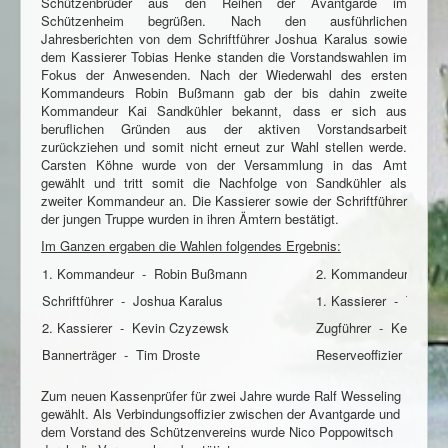
Schützenbrüder aus den Reihen der Avantgarde im
Schützenheim begrüßen. Nach den ausführlichen
Jahresberichten von dem Schriftführer Joshua Karalus sowie
dem Kassierer Tobias Henke standen die Vorstandswahlen im
Fokus der Anwesenden. Nach der Wiederwahl des ersten
Kommandeurs Robin Bußmann gab der bis dahin zweite
Kommandeur Kai Sandkühler bekannt, dass er sich aus
beruflichen Gründen aus der aktiven Vorstandsarbeit
zurückziehen und somit nicht erneut zur Wahl stellen werde.
Carsten Köhne wurde von der Versammlung in das Amt
gewählt und tritt somit die Nachfolge von Sandkühler als
zweiter Kommandeur an. Die Kassierer sowie der Schriftführer
der jungen Truppe wurden in ihren Ämtern bestätigt.
Im Ganzen ergaben die Wahlen folgendes Ergebnis:
1. Kommandeur - Robin Bußmann
2. Kommandeur - Car
Schriftführer - Joshua Karalus
1. Kassierer - Tobias
2. Kassierer - Kevin Czyzewsk
Zugführer - Keven Sc
Bannerträger - Tim Droste
Reserveoffizier - Kai
Zum neuen Kassenprüfer für zwei Jahre wurde Ralf Wesseling
gewählt. Als Verbindungsoffizier zwischen der Avantgarde und
dem Vorstand des Schützenvereins wurde Nico Poppowitsch