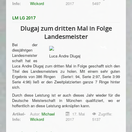
Info:
Wickord
2017
5497
LM LG 2017
Dlugaj zum dritten Mal in Folge
Landesmeister
Bei der
diesjährigen
Landesmeister
Luca Andre Dlugaj
schaft hat es
Luca Andre Dlugaj zum dritten Mal in Folge geschafft sich den
Titel des Landesmeisters zu holen. Mit einem sehr guten
Ergebnis von 386 Ringen (Serie1: 94, Serie 2:97, Serie 3:99
Serie 4:96) ließ er den Zweitplatzierten ganze 7 Ringe hinter
sich.
Durch diese Leistung ist er auch dieses Jahr wieder für die
Deutsche Meisterschaft in München qualifiziert, wo er
hoffentlich an diese Leistung anknüpfen kann.
Artikel-
Autor:
Michael
17. Mai
Zugriffe:
Info:
Wickord
2017
5137