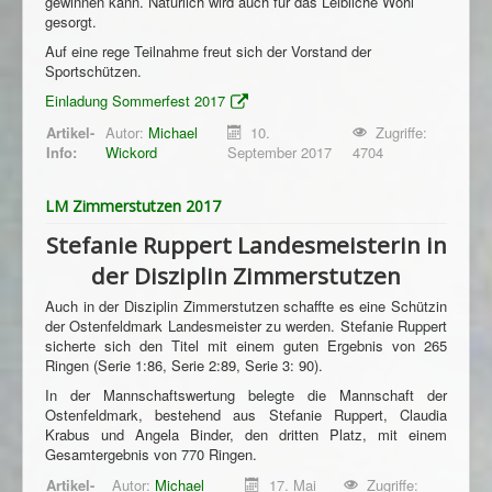
gewinnen kann. Natürlich wird auch für das Leibliche Wohl
gesorgt.
Auf eine rege Teilnahme freut sich der Vorstand der
Sportschützen.
Einladung Sommerfest 2017
Artikel-
Autor:
Michael
10.
Zugriffe:
Info:
Wickord
September 2017
4704
LM Zimmerstutzen 2017
Stefanie Ruppert Landesmeisterin in
der Disziplin Zimmerstutzen
Auch in der Disziplin Zimmerstutzen schaffte es eine Schützin
der Ostenfeldmark Landesmeister zu werden. Stefanie Ruppert
sicherte sich den Titel mit einem guten Ergebnis von 265
Ringen (Serie 1:86, Serie 2:89, Serie 3: 90).
In der Mannschaftswertung belegte die Mannschaft der
Ostenfeldmark, bestehend aus Stefanie Ruppert, Claudia
Krabus und Angela Binder, den dritten Platz, mit einem
Gesamtergebnis von 770 Ringen.
Artikel-
Autor:
Michael
17. Mai
Zugriffe: