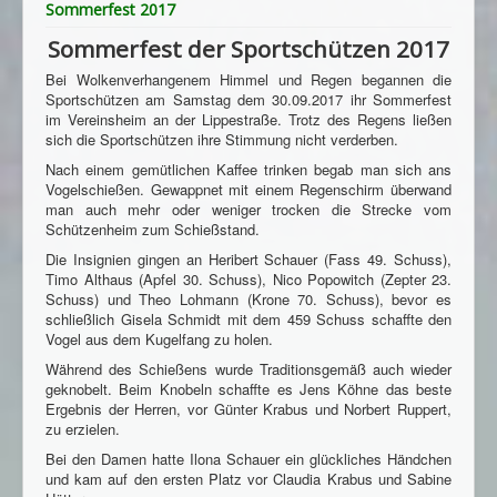
Sommerfest 2017
Sommerfest der Sportschützen 2017
Bei Wolkenverhangenem Himmel und Regen begannen die
Sportschützen am Samstag dem 30.09.2017 ihr Sommerfest
im Vereinsheim an der Lippestraße. Trotz des Regens ließen
sich die Sportschützen ihre Stimmung nicht verderben.
Nach einem gemütlichen Kaffee trinken begab man sich ans
Vogelschießen. Gewappnet mit einem Regenschirm überwand
man auch mehr oder weniger trocken die Strecke vom
Schützenheim zum Schießstand.
Die Insignien gingen an Heribert Schauer (Fass 49. Schuss),
Timo Althaus (Apfel 30. Schuss), Nico Popowitch (Zepter 23.
Schuss) und Theo Lohmann (Krone 70. Schuss), bevor es
schließlich Gisela Schmidt mit dem 459 Schuss schaffte den
Vogel aus dem Kugelfang zu holen.
Während des Schießens wurde Traditionsgemäß auch wieder
geknobelt. Beim Knobeln schaffte es Jens Köhne das beste
Ergebnis der Herren, vor Günter Krabus und Norbert Ruppert,
zu erzielen.
Bei den Damen hatte Ilona Schauer ein glückliches Händchen
und kam auf den ersten Platz vor Claudia Krabus und Sabine