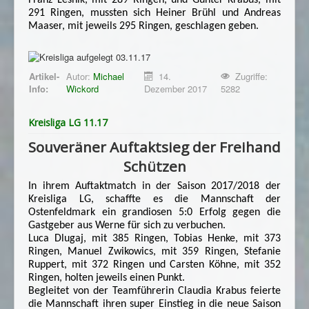
Impressum
291 Ringen, mussten sich Heiner Brühl und Andreas
Datenschutzhinweis
Maaser, mit jeweils 295 Ringen, geschlagen geben.
Artikel-
Autor:
Michael
14.
Zugriffe:
Info:
Wickord
Dezember 2017
5282
Kreisliga LG 11.17
Souveräner Auftaktsieg der Freihand
Schützen
In ihrem Auftaktmatch in der Saison 2017/2018 der
Kreisliga LG, schaffte es die Mannschaft der
Ostenfeldmark ein grandiosen 5:0 Erfolg gegen die
Gastgeber aus Werne für sich zu verbuchen.
Luca Dlugaj, mit 385 Ringen, Tobias Henke, mit 373
Ringen, Manuel Zwikowics, mit 359 Ringen, Stefanie
Ruppert, mit 372 Ringen und Carsten Köhne, mit 352
Ringen, holten jeweils einen Punkt.
Begleitet von der Teamführerin Claudia Krabus feierte
die Mannschaft ihren super Einstieg in die neue Saison