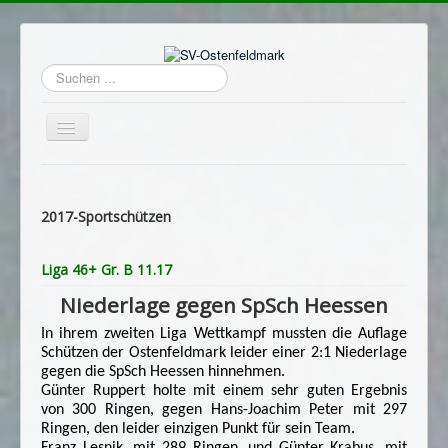
Suchen
...
Navigation
an/aus
Home
Login
2017-Sportschützen
Termine
Liga 46+ Gr. B 11.17
Hauptverein
Niederlage gegen SpSch Heessen
Avantgarde
In ihrem zweiten Liga Wettkampf mussten die Auflage
Sportschützen
Schützen der Ostenfeldmark leider einer 2:1 Niederlage
gegen die SpSch Heessen hinnehmen.
Schützenheim
Günter Ruppert holte mit einem sehr guten Ergebnis
von 300 Ringen, gegen Hans-Joachim Peter mit 297
Archiv
Ringen, den leider einzigen Punkt für sein Team.
Franz Lesnik, mit 289 Ringen, und Günter Krabus, mit