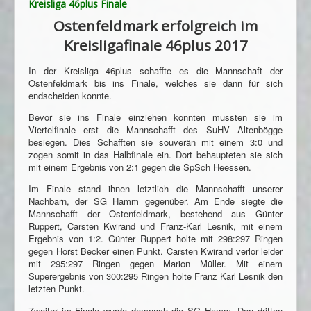
Kreisliga 46plus Finale
Ostenfeldmark erfolgreich im
Kreisligafinale 46plus 2017
In der Kreisliga 46plus schaffte es die Mannschaft der
Ostenfeldmark bis ins Finale, welches sie dann für sich
endscheiden konnte.
Bevor sie ins Finale einziehen konnten mussten sie im
Viertelfinale erst die Mannschafft des SuHV Altenbögge
besiegen. Dies Schafften sie souverän mit einem 3:0 und
zogen somit in das Halbfinale ein. Dort behaupteten sie sich
mit einem Ergebnis von 2:1 gegen die SpSch Heessen.
Im Finale stand ihnen letztlich die Mannschafft unserer
Nachbarn, der SG Hamm gegenüber. Am Ende siegte die
Mannschafft der Ostenfeldmark, bestehend aus Günter
Ruppert, Carsten Kwirand und Franz-Karl Lesnik, mit einem
Ergebnis von 1:2. Günter Ruppert holte mit 298:297 Ringen
gegen Horst Becker einen Punkt. Carsten Kwirand verlor leider
mit 295:297 Ringen gegen Marion Müller. Mit einem
Superergebnis von 300:295 Ringen holte Franz Karl Lesnik den
letzten Punkt.
Zweiter im Finale wurde demnach die SG Hamm. Den dritten