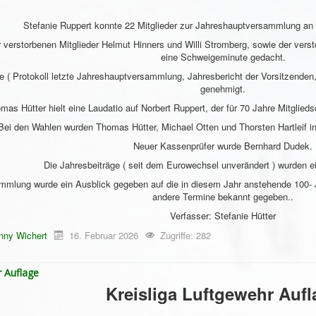
Stefanie Ruppert konnte 22 Mitglieder zur Jahreshauptversammlung an 
 verstorbenen Mitglieder Helmut Hinners und Willi Stromberg, sowie der ver
eine Schweigeminute gedacht.
te ( Protokoll letzte Jahreshauptversammlung, Jahresbericht der Vorsitzenden
genehmigt.
mas Hütter hielt eine Laudatio auf Norbert Ruppert, der für 70 Jahre Mitglie
Bei den Wahlen wurden Thomas Hütter, Michael Otten und Thorsten Hartleif in
Neuer Kassenprüfer wurde Bernhard Dudek.
Die Jahresbeiträge ( seit dem Eurowechsel unverändert ) wurden 
mlung wurde ein Ausblick gegeben auf die in diesem Jahr anstehende 100- J
andere Termine bekannt gegeben..
Verfasser: Stefanie Hütter
nny Wichert
16. Februar 2026
Zugriffe: 282
r Auflage
Kreisliga Luftgewehr Aufl