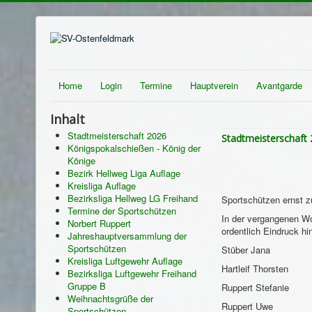
Home
Login
Termine
Hauptverein
Avantgarde
Inhalt
Stadtmeisterschaft 2026
Stadtmeisterschaft
Königspokalschießen - König der
Könige
Bezirk Hellweg Liga Auflage
Kreisliga Auflage
Bezirksliga Hellweg LG Freihand
Sportschützen ernst 
Termine der Sportschützen
In der vergangenen Wo
Norbert Ruppert
ordentlich Eindruck h
Jahreshauptversammlung der
Sportschützen
Stüber Jana
Kreisliga Luftgewehr Auflage
Hartleif Thorsten
Bezirksliga Luftgewehr Freihand
Gruppe B
Ruppert Stefanie
Weihnachtsgrüße der
Ruppert Uwe
Sportschützen