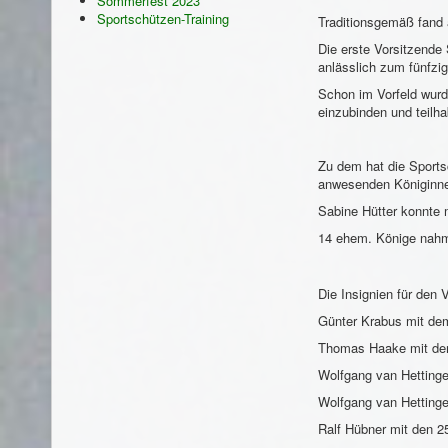
Sommerfest 2023
Sportschützen-Training
Traditionsgemäß fand 
Die erste Vorsitzende
anlässlich zum fünfzi
Schon im Vorfeld wurd
einzubinden und teilh
Zu dem hat die Sports
anwesenden Königinne
Sabine Hütter konnte 
14 ehem. Könige nahme
Die Insignien für den 
Günter Krabus 
Thomas Haake m
Wolfgang van Hett
Wolfgang van Hett
Ralf Hübner mit