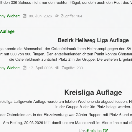
it den 336 Schuss nicht nur den rechten Flügel, sondern auch den Rest des
nny Wichert
09. Juni 2026
Zugriffe: 164
 Auflage
Bezirk Hellweg Liga Auflage
Liga konnte die Mannschaft der Ostenfeldmark ihren Heimkampf gegen den S
ert mit 300 von 300 Ringen. Den entscheidenden dritten Punkt konnte Christi
die Ostenfeldmark zunächst Platz 2 in der Gruppe. Die weiteren Ergebnis
nny Wichert
17. April 2026
Zugriffe: 233
Kreisliga Auflage
Kreisliga Luftgewehr Auflage wurde am letzten Wochenende abgeschlossen. 
in der Gruppe A der 3te Platz belegt werden.
der Ostenfeldmark in der Einzelwertung war Günter Ruppert mit Platz 6 und 
Am Freitag, 20.03.2026 trifft damit unsere Mannschaft im Viertelfinale a
Link:
Kreisliga