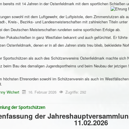
n bereits mit 14 Jahren in der Ostenfeldmark mit dem sportlichen Schießen u
stungen sowohl mit dem Luftgewehr, der Luftpistole, dem Zimmerstutzen als au
adt-, Kreis-, Bezirks- und Landesmeisterschaften mit zahlreichen Titeln unter
i den Deutschen Meisterschaften rundeten seine sportlichen Erfolge ab.
len Pokalschießen in ganz Westfalen bekannt und auch gefürchtet. Er führte
en Ostenfeldmark, denen er in all den Jahren stets treu blieb, bekleidete Nor
er Sportschützen als auch des Schützenvereins Ostenfeldmark machte sich 
z beim Bau des damaligen Jugendsportheims und beim Neubau der jetzigen Sc
m höchsten Ehrenorden sowohl im Schützenverein als auch im Westfälischen
d.
nny Wichert
16. Februar 2026
Zugriffe: 292
lung der Sportschützen
nfassung der Jahreshauptversammlung
11.02.2026