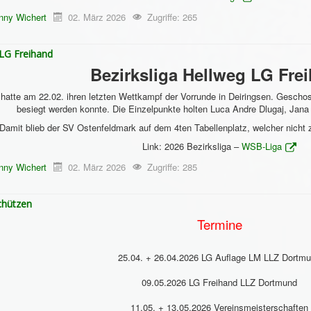
nny Wichert
02. März 2026
Zugriffe: 265
 LG Freihand
Bezirksliga Hellweg LG Fre
atte am 22.02. ihren letzten Wettkampf der Vorrunde in Deiringsen. Gescho
besiegt werden konnte. Die Einzelpunkte holten Luca Andre Dlugaj, Jana
Damit blieb der SV Ostenfeldmark auf dem 4ten Tabellenplatz, welcher nicht 
Link: 2026 Bezirksliga –
WSB-Liga
nny Wichert
02. März 2026
Zugriffe: 285
chützen
Termine
25.04. + 26.04.2026 LG Auflage LM LLZ Dortm
09.05.2026 LG Freihand LLZ Dortmund
11.05. + 13.05.2026 Vereinsmeisterschaften