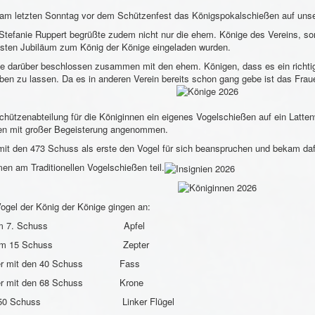
am letzten Sonntag vor dem Schützenfest das Königspokalschießen auf unser
 Stefanie Ruppert begrüßte zudem nicht nur die ehem. Könige des Vereins, so
gsten Jubiläum zum König der Könige eingeladen wurden.
e darüber beschlossen zusammen mit den ehem. Königen, dass es ein richtig
aben zu lassen. Da es in anderen Verein bereits schon gang gebe ist das F
chützenabteilung für die Königinnen ein eigenes Vogelschießen auf ein Latte
n mit großer Begeisterung angenommen.
mit den 473 Schuss als erste den Vogel für sich beanspruchen und bekam dafü
n am Traditionellen Vogelschießen teil.
Vogel der König der Könige gingen an:
mit dem 7. Schuss Apfel
it dem 15 Schuss Zepter
inger mit den 40 Schuss Fass
inger mit den 68 Schuss Krone
 den 250 Schuss Linker Flügel