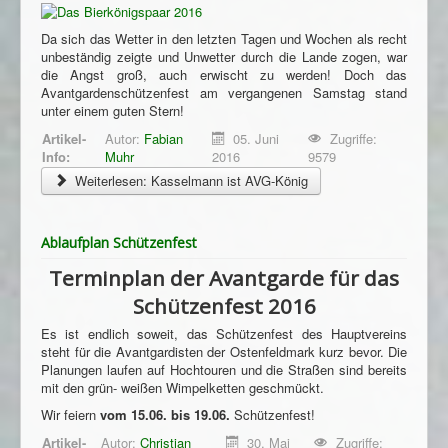
Da sich das Wetter in den letzten Tagen und Wochen als recht
unbeständig zeigte und Unwetter durch die Lande zogen, war
die Angst groß, auch erwischt zu werden! Doch das
Avantgardenschützenfest am vergangenen Samstag stand
unter einem guten Stern!
Artikel-
Autor:
Fabian
05. Juni
Zugriffe:
Info:
Muhr
2016
9579
Weiterlesen: Kasselmann ist AVG-König
Ablaufplan Schützenfest
Terminplan der Avantgarde für das
Schützenfest 2016
Es ist endlich soweit, das Schützenfest des Hauptvereins
steht für die Avantgardisten der Ostenfeldmark kurz bevor. Die
Planungen laufen auf Hochtouren und die Straßen sind bereits
mit den grün- weißen Wimpelketten geschmückt.
Wir feiern
vom 15.06. bis 19.06.
Schützenfest!
Artikel-
Autor:
Christian
30. Mai
Zugriffe: