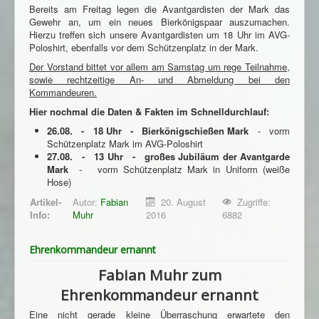
Bereits am Freitag legen die Avantgardisten der Mark das
Gewehr an, um ein neues Bierkönigspaar auszumachen.
Hierzu treffen sich unsere Avantgardisten um 18 Uhr im AVG-
Poloshirt, ebenfalls vor dem Schützenplatz in der Mark.
Der Vorstand bittet vor allem am Samstag um rege Teilnahme,
sowie rechtzeitige An- und Abmeldung bei den
Kommandeuren.
Hier nochmal die Daten & Fakten im Schnelldurchlauf:
26.08. - 18 Uhr - Bierkönigschießen Mark
- vorm
Schützenplatz Mark im AVG-Poloshirt
27.08. - 13 Uhr - großes Jubiläum der Avantgarde
Mark
- vorm Schützenplatz Mark in Uniform (weiße
Hose)
Artikel-
Autor:
Fabian
20. August
Zugriffe:
Info:
Muhr
2016
6882
Ehrenkommandeur ernannt
Fabian Muhr zum
Ehrenkommandeur ernannt
Eine nicht gerade kleine Überraschung erwartete den