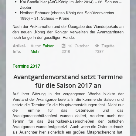
Kai Sandkühler (AVG-König im Jahr 2014) – 26. Schuss –
Zepter
Heribert Schauer (ebenso König des Schützenvereins
1990) – 31. Schuss – Krone
Nach der Proklamation und der Übergabe des Wanderpokals an
den neuen „König der Könige“ verweilten die Avantgardisten
noch lange in der geselligen Runde.
Artikel-
Autor:
Fabian
12. Oktober
Zugriffe:
Info:
Muhr
2016
7387
Termine 2017
Avantgardenvorstand setzt Termine
für die Saison 2017 an
Auf ihrer Sitzung in der vergangenen Woche blickte der
Vorstand der Avantgarde bereits in die kommende Saison und
setzte die Termine für die Hauptveranstaltungen fest. Nicht nur
die Termine für das Osterfeuer und das
Avantgardenschützenfest wurden datiert, sondern auch der
Termin für das Bezirksbierkaiserschießen der östlichen
Avantgarden wurde festgesetzt. Auch wenn die Ostenfeldmark
als Ausrichter hier sicherlich ein großes Mitspracherecht hat,