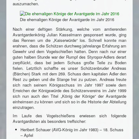
auszumachen.
Die ehemaligen Könige der Avantgarde im Jahr 2016
Nach einer deftigen Stärkung, welche vom amtierenden
Avantgardenkönig Julian Kasselmann gesponsert wurde, ging
das Rennen um die „Kaiserwürde“ los. Schnell konnte man
erahnen, dass die Schützen durchweg jahrelange Erfahrung am
Gewehr und dem Vogelschießen hatten. Denn nach nur einer
guten halben Stunde war der Rumpf des Styropor-Adlers derart
zerpflückt, dass bei jedem Schuss große Teile zu Boden
fielen. Letztlich schaffte es unser Schützenbruder Andreas
(Bärchen) Stark mit dem 269. Schuss dem kapitalen Adler den
Rest zu geben und die Stange frei zu putzen. Andreas freute
sich nach seinem Königsschuss im Jahr 1997 sowie dem
Erreichen der Königswürde des Schützenvereins im Jahr 1999
sich nun auch den Titel „König der Könige“ der Avantgarde
einheimsen zu können und sich so in die Historie der Abteilung
einzutragen.
Im Laufe des Vogelschießens erwiesen sich folgende
Avantgardisten als besonders treffsicher:
Heribert Schauer (AVG-König im Jahr 1983) – 18. Schuss
– Apfel