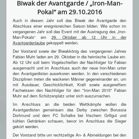
Biwak der Avantgarde / „Iron-Man-
Pokal“ am 29.10.2016
Auch in diesem Jahr soll das Biwak der Avantgarde den
Abschluss einer ereignisreichen Saison bilden. Wie schon im
vergangenen Jahr soll das Event mit der Austragung des „Iron-
Man-Pokals“ am
29. Oktober ab 12 Uhr in der
Avantgardenlaube
gekoppelt werden.
Der Vorstand sowie der Biwakkönig des vergangenen Jahres
Fabian Muhr laden am 29. Oktober in die heimische Laube ein.
Ab 12 Uhr soll beim Vogelschießen der Nachfolger für Fabian
ausgemacht und im Anschluss auch der neue Iron-Man unter
den Avantgardisten auserkoren werden. In den verschiedenen
Disziplinen treten die wackeren Männer gegeneinander an, um
mit Ausdauer, Geschicklichkeit, Kraft sowie ausgereiftem
Fachwissen den Nachfolger für den "Iron-Man 2015" Fabian
Muhr auf dem Schützenplatz unter sich auszumachen.
Im Anschluss an die beiden Wettkämpfe wollen die
Avantgardisten gemeinsam das Derby zwischen Borussia
Dortmund und dem FC Schalke bei frischem Grillgut und
kühlen Getränken schauen, bevor im Anschluss die Sieger
gekürt werden.
Der Vorstand bitte um rechtzeitige An- & Abmeldungen bei den