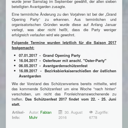
wurde jener Samstag im September gewählt, der allen sieben
beteiligten Avantgarden zusagte.
Eine terminliche Änderung zu den Vorjahren ist bei der „Grand
Opening Party“ zu erkennen. Aus terminlichen und
organisatorischen Gründen wurde diese auf Anfang Januar
verlegt, was aber nicht heißt, dass die Party weniger
erfolgreich verlaufen wird wie gewohnt.
Folgende Termine wurden letztlich für die Saison 2017
festgemacht:
07.01.2017 - Grand Opening Party
16.04.2017 - Osterfeuer mit anschl. "Oster-Party"
06.05.2017 - Avantgardenschützenfest
16.09.2017 - Bezirksbierkaiserschießen der östlichen
Avantgarden
Wie der Vorstand des Schützenveriens bereits mitteilte, wird
das kommende Schützenfest um eine Woche "nach hinten"
verschoben, um nicht das Fronleichnamswochenende zu
treffen.
Das Schützenfest 2017 findet vom 22. - 25. Juni
statt.
Artikel-
Autor:
Fabian
30. August
Zugriffe:
Info:
Muhr
2016
6778