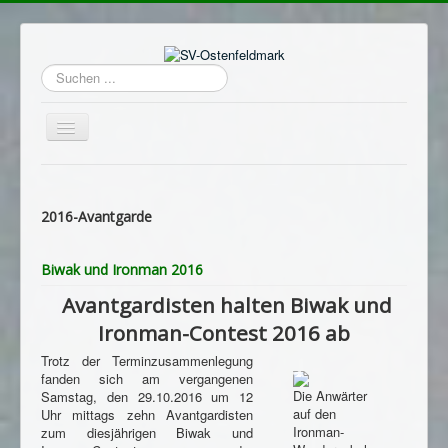
Suchen
...
Navigation
an/aus
Home
Login
2016-Avantgarde
Termine
Biwak und Ironman 2016
Hauptverein
Avantgardisten halten Biwak und
Avantgarde
Ironman-Contest 2016 ab
Sportschützen
Trotz der Terminzusammenlegung
fanden sich am vergangenen
Schützenheim
Die Anwärter
Samstag, den 29.10.2016 um 12
auf den
Uhr mittags zehn Avantgardisten
Archiv
Ironman-
zum diesjährigen Biwak und