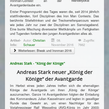
Impressum
Wanderpokal
Ironman-Contest an der
Avantgardenlaube ein.
Datenschutzhinweis
Erster Programmpunkt des Tages waren die, seit 2014 jährlich
stattfindenden, fünf Disziplinen des Iron Man Contests. Das
berühmte Stiefeltrinken und der Treckerreifenparcours waren
wie jedes Jahr nur zwei der Disziplinen am Samstagabend.
Eine bunte Mischung diversester Wettkämpfe um Fertigkeiten
und Tugenden forderte den jungen Avantgardisten alles ab.
Artikel-
Autor:
Christian
08.
Zugriffe:
Info:
Schauer
November 2016
7662
Weiterlesen: Biwak und Ironman 2016
Andreas Stark - "König der Könige"
Andreas Stark neuer „König der
Könige“ der Avantgarde
Im Herbst eines jeden Jahres treffen sich die ehemaligen
Könige der Avantgarde um ihren „König der Könige“
auszumachen. Ganze 14 Avantgardisten folgten der Einladung
des Kommandeurs Julian Kasselmann und legten in geselliger
Runde das Gewehr an, um einen Nachfolger für den
Vorjahressieger Ralf Wesseling (AVG-König im Jahr 2003)