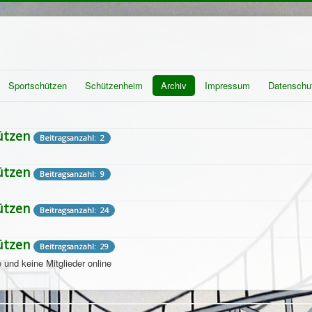
Sportschützen
Schützenheim
Archiv
Impressum
Datenschu
ützen
Beitragsanzahl: 2
ützen
Beitragsanzahl: 9
ützen
Beitragsanzahl: 24
ützen
Beitragsanzahl: 29
 und keine Mitglieder online