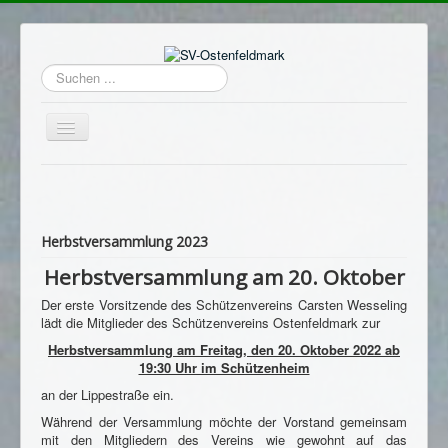
Suchen
...
Navigation
an/aus
Home
Login
Herbstversammlung 2023
Termine
Herbstversammlung am 20. Oktober
Hauptverein
Der erste Vorsitzende des Schützenvereins Carsten Wesseling
Avantgarde
lädt die Mitglieder des Schützenvereins Ostenfeldmark zur
Sportschützen
Herbstversammlung am Freitag, den 20. Oktober 2022 ab
19:30 Uhr im Schützenheim
Schützenheim
an der Lippestraße ein.
Archiv
Während der Versammlung möchte der Vorstand gemeinsam
mit den Mitgliedern des Vereins wie gewohnt auf das