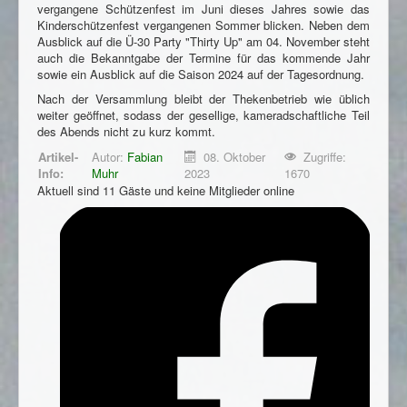
Impressum
vergangene Schützenfest im Juni dieses Jahres sowie das
Kinderschützenfest vergangenen Sommer blicken. Neben dem
Datenschutzhinweis
Ausblick auf die Ü-30 Party "Thirty Up" am 04. November steht
auch die Bekanntgabe der Termine für das kommende Jahr
sowie ein Ausblick auf die Saison 2024 auf der Tagesordnung.
Nach der Versammlung bleibt der Thekenbetrieb wie üblich
weiter geöffnet, sodass der gesellige, kameradschaftliche Teil
des Abends nicht zu kurz kommt.
Artikel-
Autor:
Fabian
08. Oktober
Zugriffe:
Info:
Muhr
2023
1670
Aktuell sind 11 Gäste und keine Mitglieder online