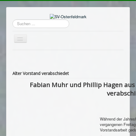
Suchen
...
Navigation
an/aus
Home
Login
Alter Vorstand verabschiedet
Termine
Fabian Muhr und Phillip Hagen au
Hauptverein
verabsch
Avantgarde
Sportschützen
Schützenheim
Während der Jahres
vergangenen Freitag 
Archiv
Vorstandsarbeit ged