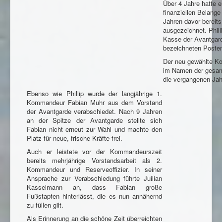
Impressum
Über 4 Jahre hatte e
finanziellen Belang
Datenschutzhinweis
Jahren davor bereit
ausgezeichnet. Phill
Kasse der Avantgard
bezeichneten Posten
Der neu gewählte K
im Namen der gesamt
die vergangenen Jah
Ebenso wie Phillip wurde der langjährige 1.
Kommandeur Fabian Muhr aus dem Vorstand
der Avantgarde verabschiedet. Nach 9 Jahren
an der Spitze der Avantgarde stellte sich
Fabian nicht erneut zur Wahl und machte den
Platz für neue, frische Kräfte frei.
Auch er leistete vor der Kommandeurszeit
bereits mehrjährige Vorstandsarbeit als 2.
Kommandeur und Reserveoffizier. In seiner
Ansprache zur Verabschiedung führte Juilian
Kasselmann an, dass Fabian große
Fußstapfen hinterlässt, die es nun annähernd
zu füllen gilt.
Als Erinnerung an die schöne Zeit überreichten