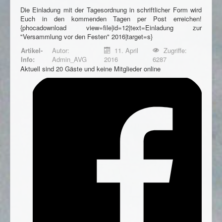
Impressum
Die Einladung mit der Tagesordnung in schriftlicher Form wird
Datenschutzhinweis
Euch in den kommenden Tagen per Post erreichen!
{phocadownload view=file|id=12|text=Einladung zur
"Versammlung vor den Festen" 2016|target=s}
Artikel-
Autor:
11. April
Zugriffe:
Info:
Admin_AVG
2016
6287
Aktuell sind 20 Gäste und keine Mitglieder online