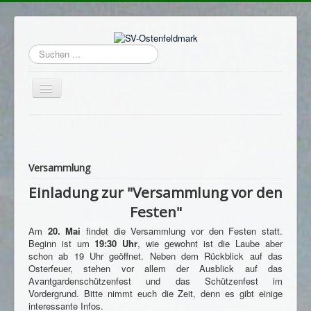
Suchen
...
Navigation
an/aus
Home
Login
Versammlung
Termine
Einladung zur "Versammlung vor den
Hauptverein
Festen"
Avantgarde
Am
20. Mai
findet die Versammlung vor den Festen statt.
Sportschützen
Beginn ist um
19:30 Uhr
, wie gewohnt ist die Laube aber
schon ab 19 Uhr geöffnet. Neben dem Rückblick auf das
Schützenheim
Osterfeuer, stehen vor allem der Ausblick auf das
Avantgardenschützenfest und das Schützenfest im
Archiv
Vordergrund. Bitte nimmt euch die Zeit, denn es gibt einige
interessante Infos.